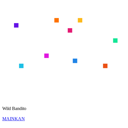
Wild Bandito
MAINKAN