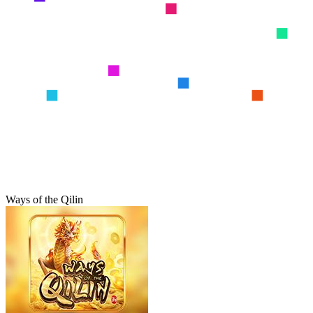
Ways of the Qilin