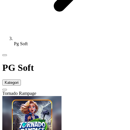
Pg Soft
PG Soft
Kategori
Tornado Rampage