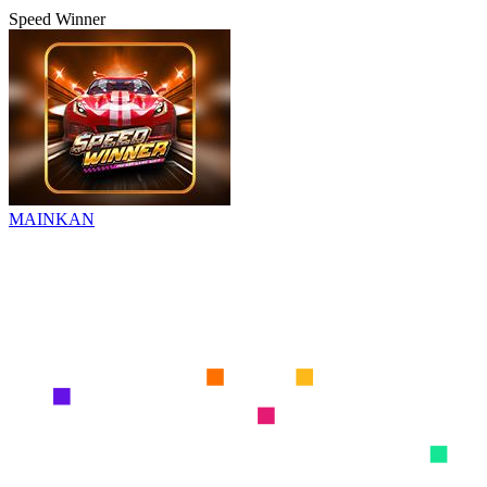
Speed Winner
MAINKAN