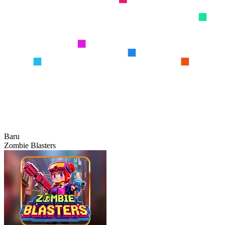
Baru
Zombie Blasters