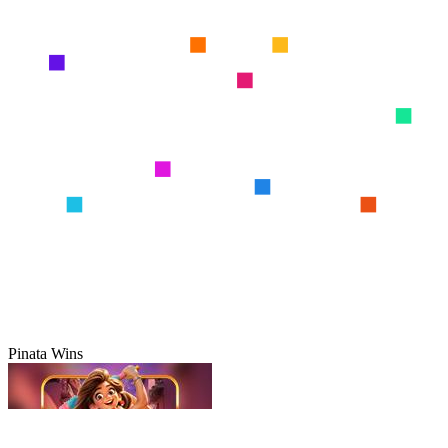
Pinata Wins