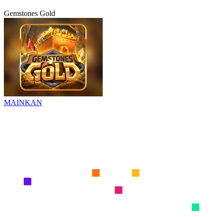
Gemstones Gold
MAINKAN