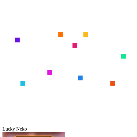
Lucky Neko