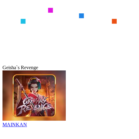
Geisha`s Revenge
MAINKAN