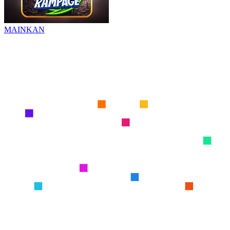
MAINKAN