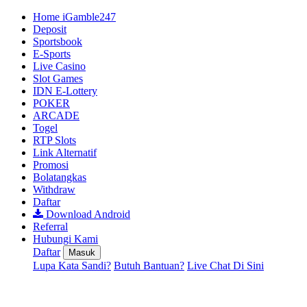
Home iGamble247
Deposit
Sportsbook
E-Sports
Live Casino
Slot Games
IDN E-Lottery
POKER
ARCADE
Togel
RTP Slots
Link Alternatif
Promosi
Bolatangkas
Withdraw
Daftar
Download Android
Referral
Hubungi Kami
Daftar
Masuk
Lupa Kata Sandi?
Butuh Bantuan?
Live Chat Di Sini