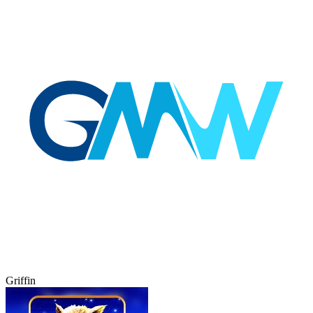
Griffin