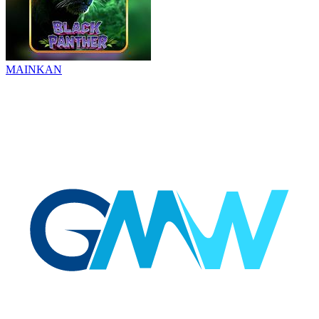
MAINKAN