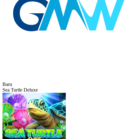
Baru
Sea Turtle Deluxe