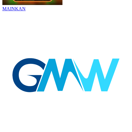
MAINKAN