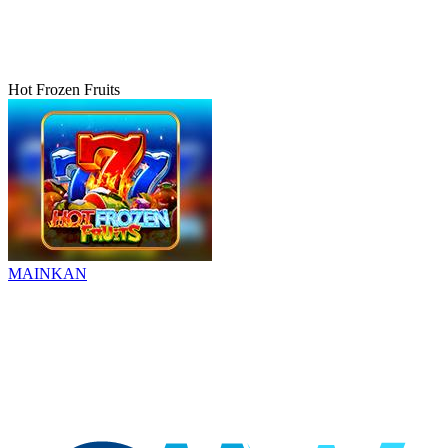
Hot Frozen Fruits
MAINKAN