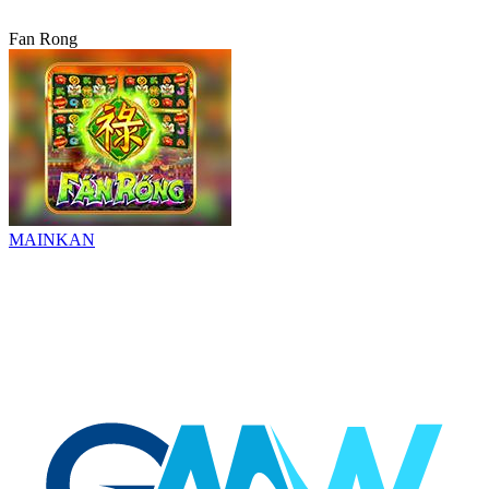
Fan Rong
MAINKAN