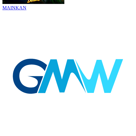
MAINKAN