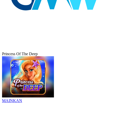
Princess Of The Deep
MAINKAN