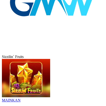
Sizzilin` Fruits
MAINKAN