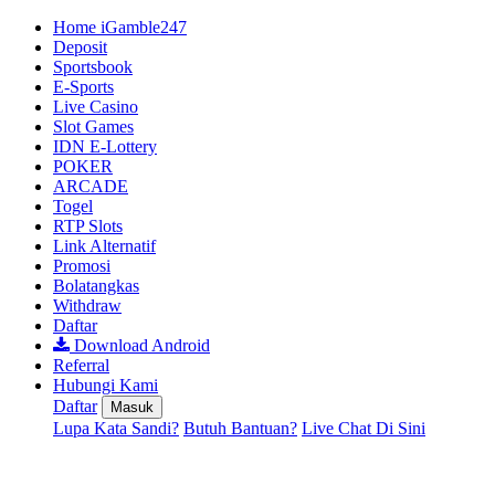
Home iGamble247
Deposit
Sportsbook
E-Sports
Live Casino
Slot Games
IDN E-Lottery
POKER
ARCADE
Togel
RTP Slots
Link Alternatif
Promosi
Bolatangkas
Withdraw
Daftar
Download Android
Referral
Hubungi Kami
Daftar
Masuk
Lupa Kata Sandi?
Butuh Bantuan?
Live Chat Di Sini