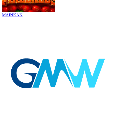
MAINKAN