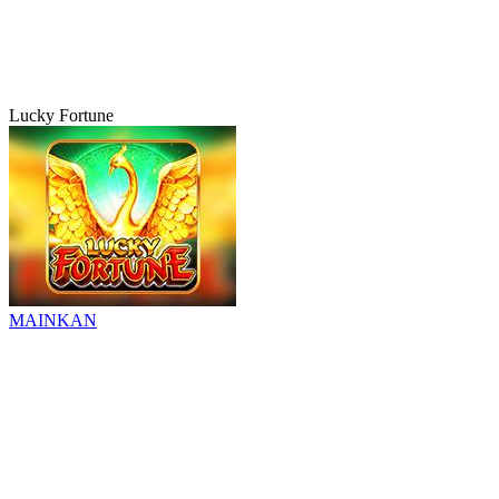
Lucky Fortune
MAINKAN