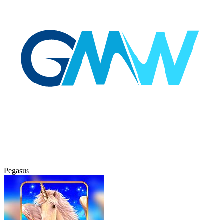
Pegasus