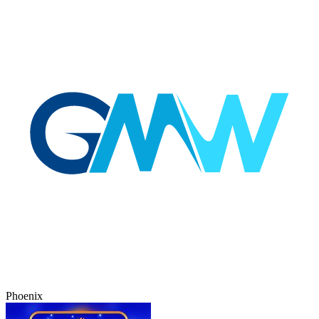
Phoenix