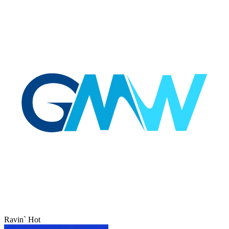
Ravin` Hot