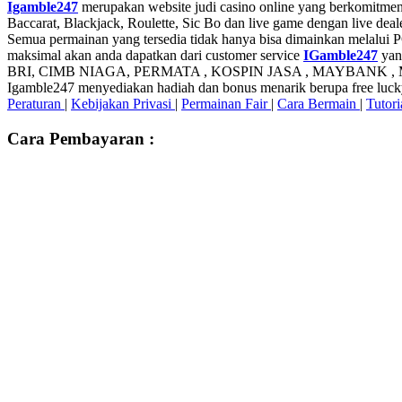
Igamble247
merupakan website judi casino online yang berkomitmen 
Baccarat, Blackjack, Roulette, Sic Bo dan live game dengan live de
Semua permainan yang tersedia tidak hanya bisa dimainkan melalui P
maksimal akan anda dapatkan dari customer service
IGamble247
yan
BRI, CIMB NIAGA, PERMATA , KOSPIN JASA , MAYBANK , 
Igamble247 menyediakan hadiah dan bonus menarik berupa free lucky
Peraturan
|
Kebijakan Privasi
|
Permainan Fair
|
Cara Bermain
|
Tutori
Cara Pembayaran :