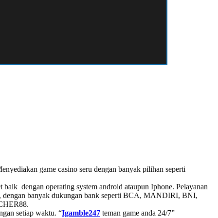
Menyediakan game casino seru dengan banyak pilihan seperti
et baik dengan operating system android ataupun Iphone. Pelayanan
as, dengan banyak dukungan bank seperti BCA, MANDIRI, BNI,
CHER88.
gan setiap waktu. “
Igamble247
teman game anda 24/7”