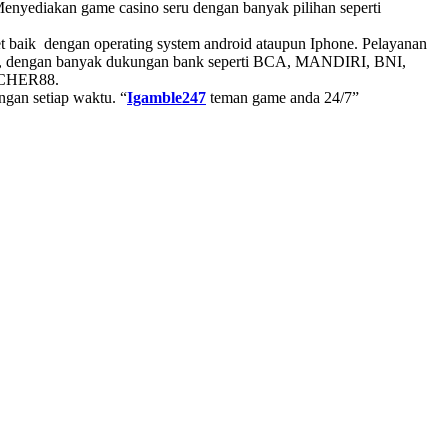
Menyediakan game casino seru dengan banyak pilihan seperti
et baik dengan operating system android ataupun Iphone. Pelayanan
as, dengan banyak dukungan bank seperti BCA, MANDIRI, BNI,
CHER88.
gan setiap waktu. “
Igamble247
teman game anda 24/7”