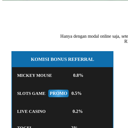
IGAMBLE247
Hanya dengan modal online saja, set
R
KOMISI BONUS REFERRAL
0.8%
MICKEY MOUSE
PROMO
0.5%
SLOTS GAME
0.2%
LIVE CASINO
2%
TOGEL