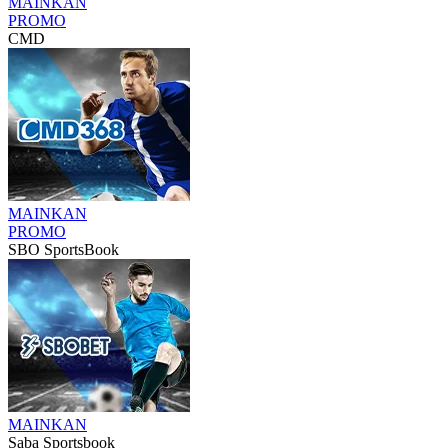
MAINKAN
PROMO
CMD
MAINKAN
PROMO
SBO SportsBook
MAINKAN
Saba Sportsbook