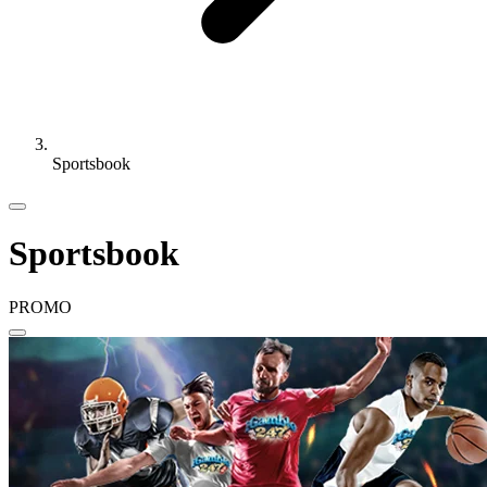
Sportsbook
Sportsbook
PROMO