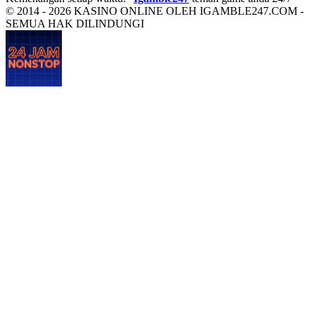
© 2014 - 2026 KASINO ONLINE OLEH IGAMBLE247.COM -
SEMUA HAK DILINDUNGI