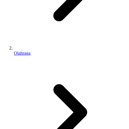
Olahraga