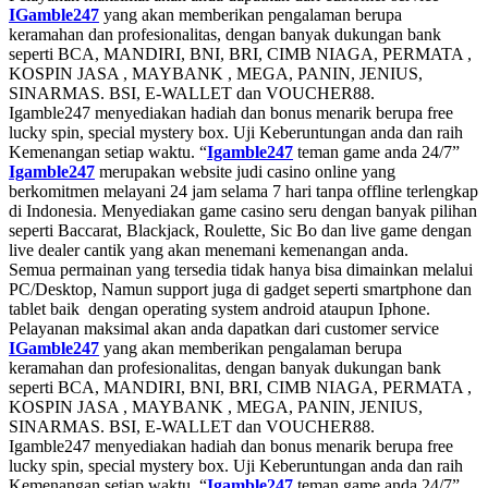
IGamble247
yang akan memberikan pengalaman berupa
keramahan dan profesionalitas, dengan banyak dukungan bank
seperti BCA, MANDIRI, BNI, BRI, CIMB NIAGA, PERMATA ,
KOSPIN JASA , MAYBANK , MEGA, PANIN, JENIUS,
SINARMAS. BSI, E-WALLET dan VOUCHER88.
Igamble247 menyediakan hadiah dan bonus menarik berupa free
lucky spin, special mystery box. Uji Keberuntungan anda dan raih
Kemenangan setiap waktu. “
Igamble247
teman game anda 24/7”
Igamble247
merupakan website judi casino online yang
berkomitmen melayani 24 jam selama 7 hari tanpa offline terlengkap
di Indonesia. Menyediakan game casino seru dengan banyak pilihan
seperti Baccarat, Blackjack, Roulette, Sic Bo dan live game dengan
live dealer cantik yang akan menemani kemenangan anda.
Semua permainan yang tersedia tidak hanya bisa dimainkan melalui
PC/Desktop, Namun support juga di gadget seperti smartphone dan
tablet baik dengan operating system android ataupun Iphone.
Pelayanan maksimal akan anda dapatkan dari customer service
IGamble247
yang akan memberikan pengalaman berupa
keramahan dan profesionalitas, dengan banyak dukungan bank
seperti BCA, MANDIRI, BNI, BRI, CIMB NIAGA, PERMATA ,
KOSPIN JASA , MAYBANK , MEGA, PANIN, JENIUS,
SINARMAS. BSI, E-WALLET dan VOUCHER88.
Igamble247 menyediakan hadiah dan bonus menarik berupa free
lucky spin, special mystery box. Uji Keberuntungan anda dan raih
Kemenangan setiap waktu. “
Igamble247
teman game anda 24/7”