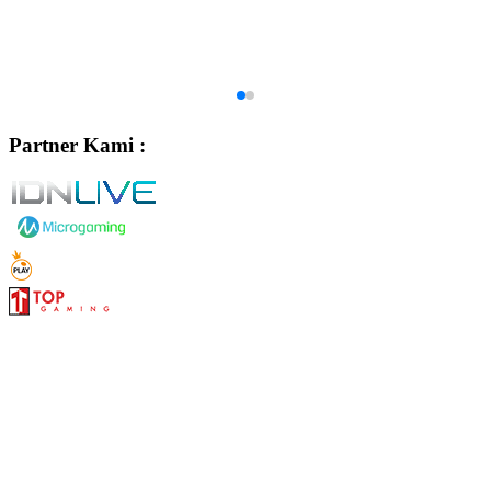
Partner Kami :