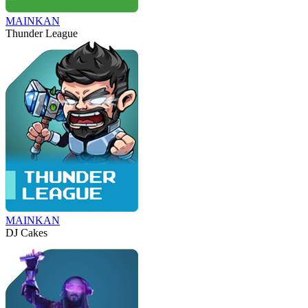
MAINKAN
Thunder League
MAINKAN
DJ Cakes