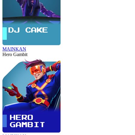
MAINKAN
Hero Gambit