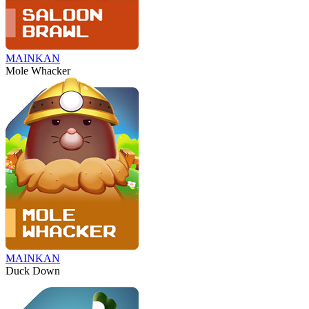
MAINKAN
Mole Whacker
MAINKAN
Duck Down