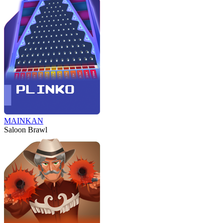
MAINKAN
Saloon Brawl