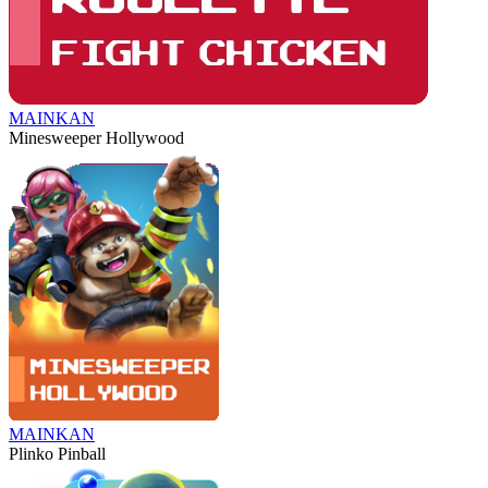
MAINKAN
Minesweeper Hollywood
MAINKAN
Plinko Pinball