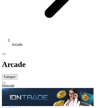
Arcade
Arcade
Kategori
Idntrade