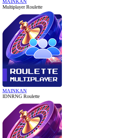
MAINKAN
Multiplayer Roulette
MAINKAN
IDNRNG Roulette