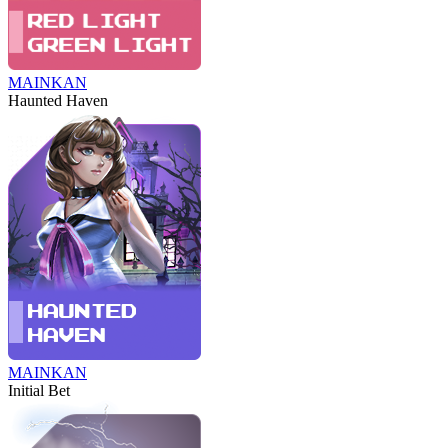
MAINKAN
Haunted Haven
MAINKAN
Initial Bet