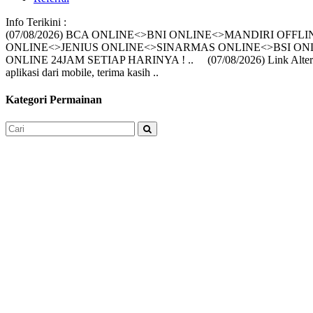
Info Terikini :
(07/08/2026)
BCA ONLINE<>BNI ONLINE<>MANDIRI OFFL
ONLINE<>JENIUS ONLINE<>SINARMAS ONLINE<>BSI O
ONLINE 24JAM SETIAP HARINYA ! ..
(07/08/2026)
Link Alte
aplikasi dari mobile, terima kasih ..
Kategori Permainan