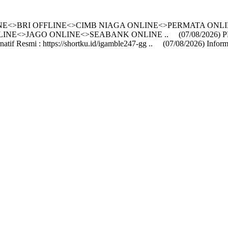
INE<>BRI OFFLINE<>CIMB NIAGA ONLINE<>PERMATA ON
NLINE<>JAGO ONLINE<>SEABANK ONLINE ..
(07/08/2026)
P
rnatif Resmi : https://shortku.id/igamble247-gg ..
(07/08/2026)
Inform