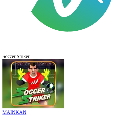
Soccer Striker
MAINKAN