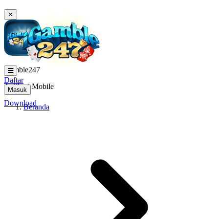
✕
igamble247
Daftar
Aplikasi Mobile
Masuk
Download
Beranda