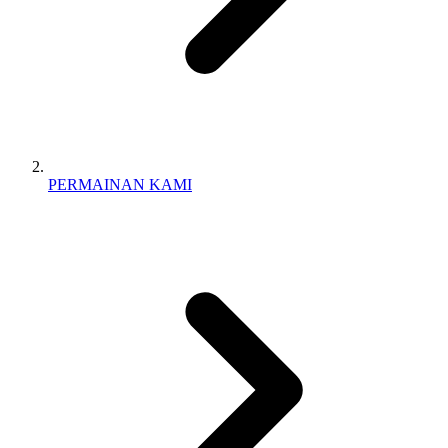
PERMAINAN KAMI