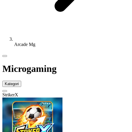
Arcade Mg
Microgaming
Kategori
StrikerX